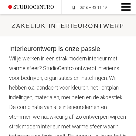
0318 – 48 11 49
ZAKELIJK INTERIEURONTWERP
HOME
Interieurontwerp is onze passie
OVER STUDIOCENTRO
Wil je werken in een strak modern interieur met
warme sfeer? StudioCentro ontwerpt interieurs
MUMMIEPLANTEN
voor bedrijven, organisaties en instellingen. Wij
hebben o.a. aandacht voor kleuren, het lichtplan,
DIENSTEN
indelingen, materialen, meubelen en de akoestiek.
PORTFOLIO
De combinatie van alle interieurelementen
stemmen we nauwkeurig af. Zo ontwerpen wij een
CONTACT
strak modern interieur met warme sfeer waarin