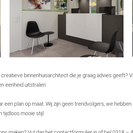
 creatieve binnenhuisarchitect die je graag advies geeft? 
en eenheid uitstralen.
r een plan op maat. Wij zijn geen trendvolgers, we hebben
tijdloos mooie stijl.
 ons maken? Vul dan het contactformulier in of bel 0318 – 