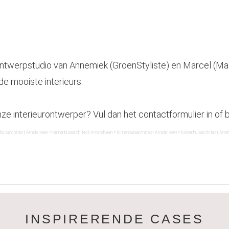
ontwerpstudio van Annemiek (GroenStyliste) en Marcel (Ma
de mooiste interieurs.
e interieurontwerper? Vul dan het contactformulier in of 
huis
architect Amstelveen =
binnenhuis
architect Amstelveen =
binnenhuis
architect Amstelveen =
binnenhuis
architect Amst
INSPIRERENDE CASES