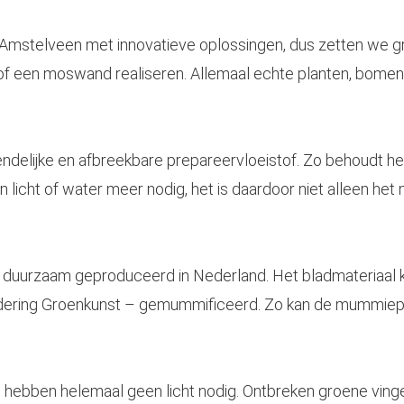
Amstelveen
met innovatieve oplossingen, dus zetten we 
 een moswand realiseren. Allemaal echte planten, bomen 
ndelijke en afbreekbare prepareervloeistof. Zo behoudt het z
ht of water meer nodig, het is daardoor niet alleen het m
uurzaam geproduceerd in Nederland. Het bladmateriaal ko
dering Groenkunst – gemummificeerd. Zo kan de mummieplan
hebben helemaal geen licht nodig. Ontbreken groene vin