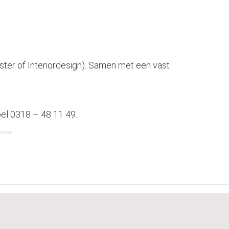
ster of Interiordesign). Samen met een vast
bel
0318 – 48 11 49
.
elveen