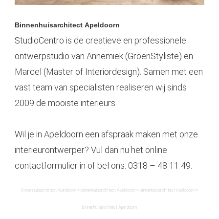
Binnenhuis
architect
Apeldoorn
StudioCentro is de creatieve en professionele
ontwerpstudio van Annemiek (GroenStyliste) en
Marcel (Master of Interiordesign). Samen met een
vast team van specialisten realiseren wij sinds
2009 de mooiste interieurs.
Wil je in
Apeldoorn
een afspraak maken met onze
interieurontwerper? Vul dan nu het online
contactformulier in of bel ons:
0318 – 48 11 49
.
binnenhuis
architect A
peldoorn
=
binnenhuis
architect
A
peldoorn
=
binnenhuis
architect
A
peldoorn
=
binnenhuis
architect
A
peldoorn