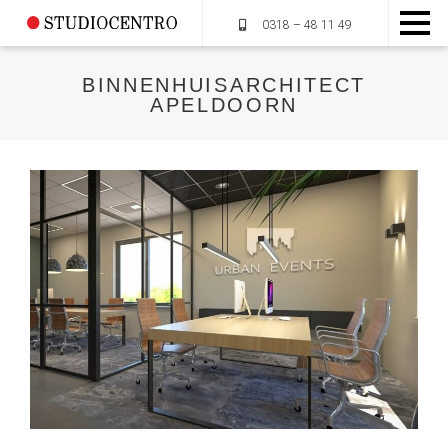
0318 – 48 11 49
BINNENHUISARCHITECT
APELDOORN
HOME
OVER STUDIOCENTRO
MUMMIEPLANTEN
DIENSTEN
PORTFOLIO
CONTACT