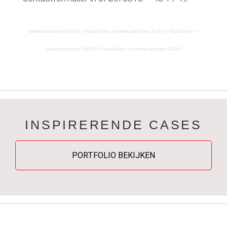
binnenhuis
architect
De Bilt
= StudioCentro =
binnenhuis
architect
De Bilt
= StudioCentro =
binnenhuis
architect
De Bilt
= StudioCentro =
binnenhuis
architect
De Bilt
INSPIRERENDE CASES
PORTFOLIO BEKIJKEN