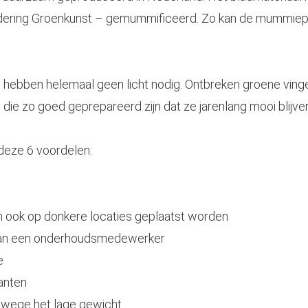
dering Groenkunst – gemummificeerd. Zo kan de mummieplan
hebben helemaal geen licht nodig. Ontbreken groene vin
n die zo goed geprepareerd zijn dat ze jarenlang mooi blijve
 deze 6 voordelen:
n ook op donkere locaties geplaatst worden
 van een onderhoudsmedewerker
e
lanten
nwege het lage gewicht