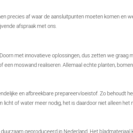
mmen precies af waar de aansluitpunten moeten komen en we
ijvende afspraak met ons.
n Doorn met innovatieve oplossingen, dus zetten we graag
m
 een moswand realiseren. Allemaal echte planten, bomen 
ndelijke en afbreekbare prepareervloeistof. Zo behoudt het z
ht of water meer nodig, het is daardoor niet alleen het m
uurzaam geproduceerd in Nederland. Het bladmateriaal ko