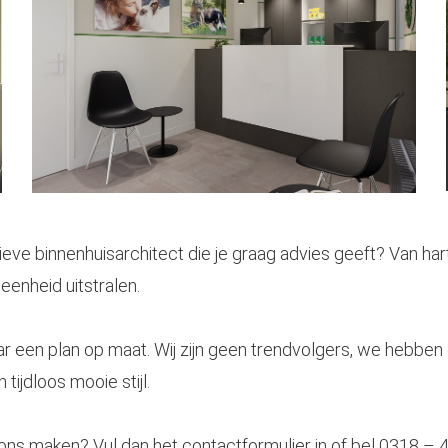
ieve binnenhuisarchitect die je graag advies geeft? Van ha
eenheid uitstralen.
r een plan op maat. Wij zijn geen trendvolgers, we hebben
tijdloos mooie stijl.
 ons maken? Vul dan het contactformulier in of bel 0318 – 