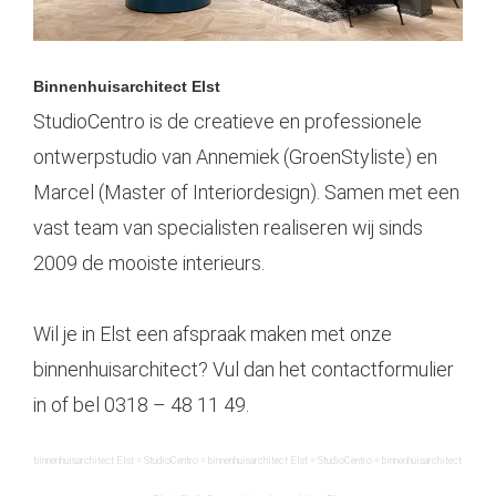
Binnenhuis
architect Elst
StudioCentro is de creatieve en professionele
ontwerpstudio van Annemiek (GroenStyliste) en
Marcel (Master of Interiordesign). Samen met een
vast team van specialisten realiseren wij sinds
2009 de mooiste interieurs.
Wil je in Elst een afspraak maken met onze
binnenhuisarchitect? Vul dan het contactformulier
in of bel
0318 – 48 11 49
.
binnenhuis
architect
Elst
= StudioCentro =
binnenhuis
architect
Elst
= StudioCentro =
binnenhuis
architect