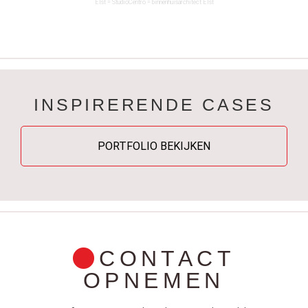
Elst
= StudioCentro =
binnenhuis
architect
Elst
INSPIRERENDE CASES
PORTFOLIO BEKIJKEN
CONTACT
OPNEMEN