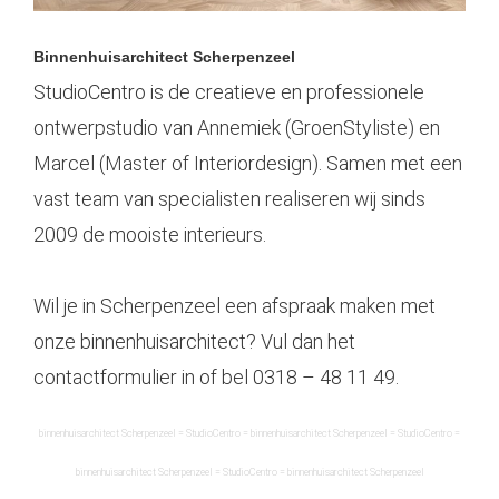
Binnenhuis
architect Scherpenzeel
StudioCentro is de creatieve en professionele
ontwerpstudio van Annemiek (GroenStyliste) en
Marcel (Master of Interiordesign). Samen met een
vast team van specialisten realiseren wij sinds
2009 de mooiste interieurs.
Wil je in Scherpenzeel een afspraak maken met
onze binnenhuisarchitect? Vul dan het
contactformulier in of bel
0318 – 48 11 49
.
binnenhuis
architect
Scherpenzeel
= StudioCentro =
binnenhuis
architect
Scherpenzeel
= StudioCentro =
binnenhuis
architect
Scherpenzeel
= StudioCentro =
binnenhuis
architect
Scherpenzeel