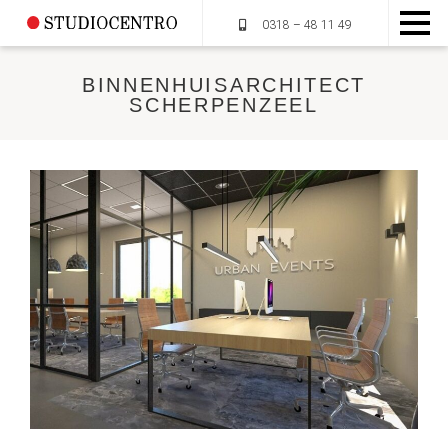
0318 – 48 11 49
BINNENHUISARCHITECT
SCHERPENZEEL
HOME
OVER STUDIOCENTRO
MUMMIEPLANTEN
DIENSTEN
PORTFOLIO
CONTACT