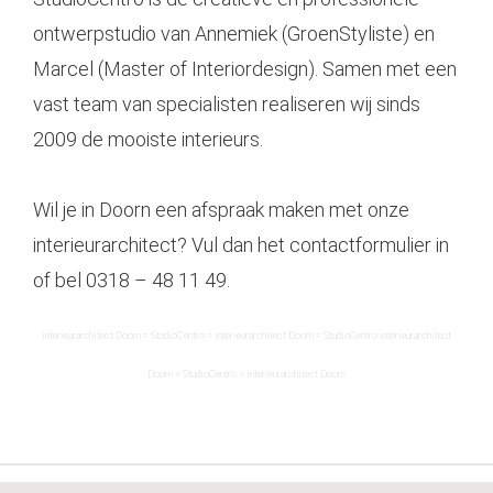
ontwerpstudio van Annemiek (GroenStyliste) en
Marcel (Master of Interiordesign). Samen met een
vast team van specialisten realiseren wij sinds
2009 de mooiste interieurs.
Wil je in Doorn een afspraak maken met onze
interieurarchitect? Vul dan het contactformulier in
of bel
0318 – 48 11 49
.
i
nterieurarchitect
Doorn
=
StudioCentro =
interieurarchitect
Doorn
=
StudioCentro
interieurarchitect
Doorn
=
StudioCentro =
interieurarchitect
Doorn