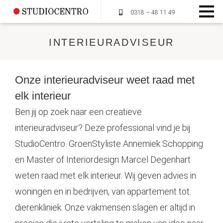
0318 – 48 11 49
INTERIEURADVISEUR
HOME
Onze interieuradviseur weet raad met
OVER STUDIOCENTRO
elk interieur
Ben jij op zoek naar een creatieve
MUMMIEPLANTEN
interieuradviseur? Deze professional vind je bij
StudioCentro. GroenStyliste Annemiek Schopping
DIENSTEN
en Master of Interiordesign Marcel Degenhart
PORTFOLIO
weten raad met elk
interieur
. Wij geven advies in
woningen
en in
bedrijven
, van appartement tot
CONTACT
dierenkliniek. Onze vakmensen slagen er altijd in